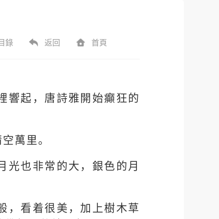
目錄
返回
首頁
裡響起，唐詩雅開始癲狂的
晴空萬里。
月光也非常的大，銀色的月
般，看着很美，加上樹木草