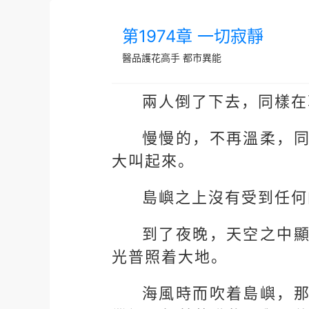
第1974章 一切寂靜
醫品護花高手
都市異能
兩人倒了下去，同樣在
慢慢的，不再溫柔，
大叫起來。
島嶼之上沒有受到任何
到了夜晚，天空之中
光普照着大地。
海風時而吹着島嶼，