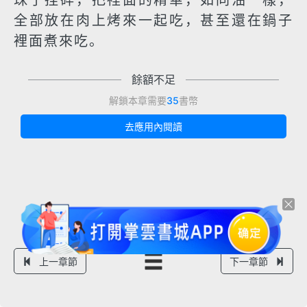
珠子捏碎，把裡面的精華，如同油一樣，
全部放在肉上烤來一起吃，甚至還在鍋子
裡面煮來吃。
餘額不足
解鎖本章需要
35
書幣
去應用內閱讀
上一章節
下一章節