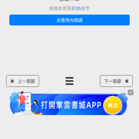
解鎖本章需要
35
書幣
去應用內閱讀
上一章節
下一章節