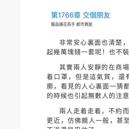
第1766章 交個朋友
醫品護花高手
都市異能
非常安心裏面也清楚
起幾萬塊錢一套呢！也不
其實兩人安靜的在商
着口罩，但是這氣質，還
廓，看見的人心裏面一猜
的時候也引起無數人的注
兩人走着走着，不約
更近，仿佛親人一般，甚