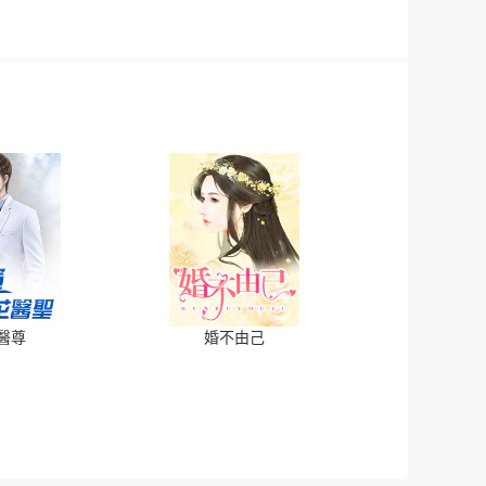
醫尊
婚不由己