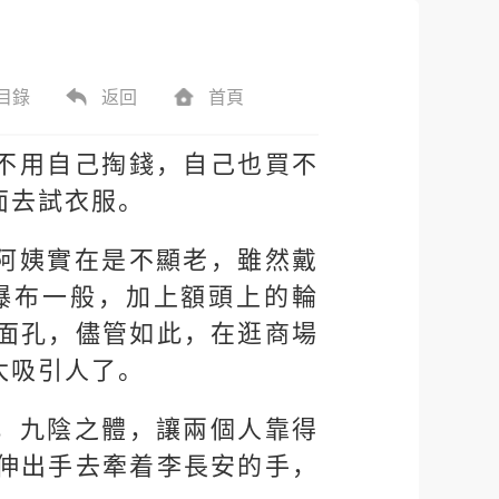
目錄
返回
首頁
不用自己掏錢，自己也買不
面去試衣服。
阿姨實在是不顯老，雖然戴
瀑布一般，加上額頭上的輪
面孔，儘管如此，在逛商場
太吸引人了。
，九陰之體，讓兩個人靠得
伸出手去牽着李長安的手，