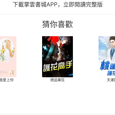
下載掌雲書城APP，立即閱讀完整版
猜你喜歡
我愛上你
絕品梟狂
天運