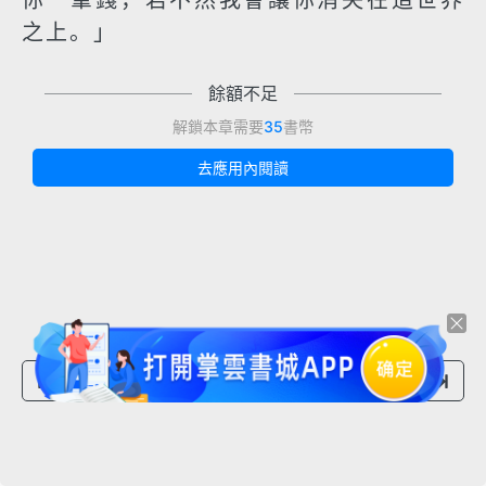
你一筆錢，若不然我會讓你消失在這世界
之上。」
餘額不足
解鎖本章需要
35
書幣
去應用內閱讀
上一章節
下一章節