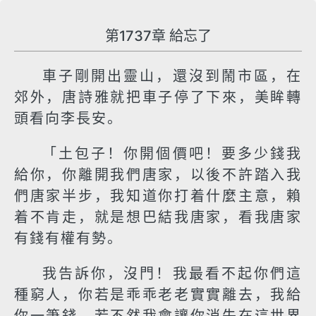
第1737章 給忘了
車子剛開出靈山，還沒到鬧市區，在
郊外，唐詩雅就把車子停了下來，美眸轉
頭看向李長安。
「土包子！你開個價吧！要多少錢我
給你，你離開我們唐家，以後不許踏入我
們唐家半步，我知道你打着什麼主意，賴
着不肯走，就是想巴結我唐家，看我唐家
有錢有權有勢。
我告訴你，沒門！我最看不起你們這
種窮人，你若是乖乖老老實實離去，我給