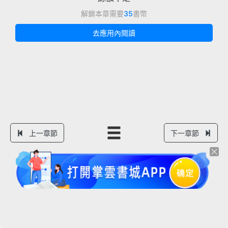
解鎖本章需要
35
書幣
去應用內閱讀
上一章節
下一章節