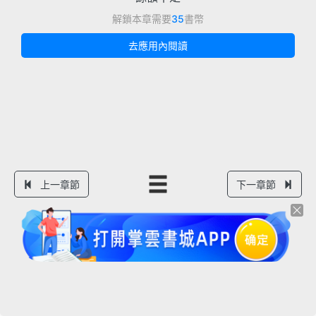
解鎖本章需要
35
書幣
去應用內閱讀
上一章節
下一章節