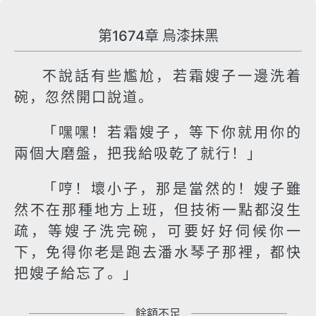
第1674章 烏漆抹黑
不說話有些尷尬，若霜嫂子一邊洗着
碗，忽然開口說道。
「嘿嘿！若霜嫂子，等下你就用你的
兩個大磨盤，把我給吸乾了就行！」
「哼！壞小子，那是當然的！嫂子雖
然不在那種地方上班，但技術一點都沒生
疏，等嫂子洗完碗，可要好好伺候你一
下，免得你老是跑去潘水琴子那裡，都快
把嫂子給忘了。」
餘額不足