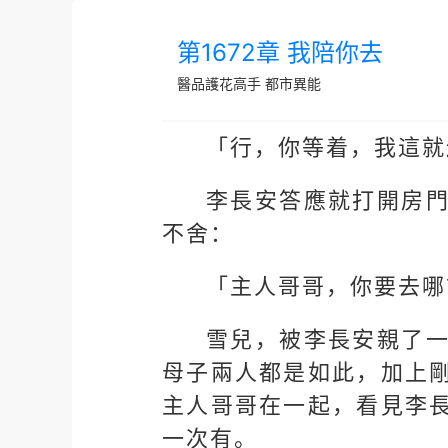
第1672章 我陪你去
醫品護花高手
都市異能
「行，你等着，我這就
李長安答應就打開房
不舍：
「主人哥哥，你要去哪
雪兒，被李長安親了
母子兩人都是如此，加上
主人哥哥在一起，看見李
一次有。