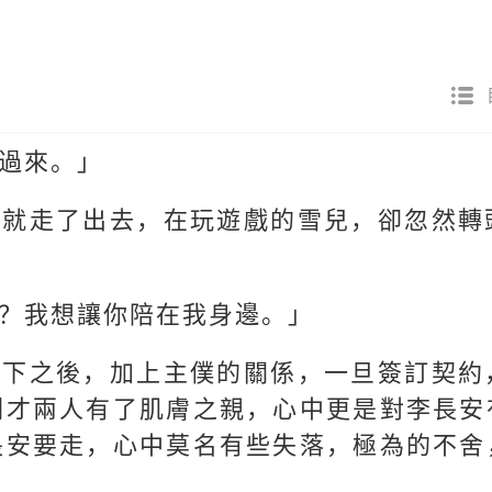
過來。」
門就走了出去，在玩遊戲的雪兒，卻忽然轉
？我想讓你陪在我身邊。」
一下之後，加上主僕的關係，一旦簽訂契約
剛才兩人有了肌膚之親，心中更是對李長安
長安要走，心中莫名有些失落，極為的不舍