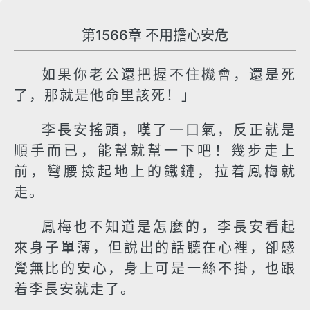
第1566章 不用擔心安危
如果你老公還把握不住機會，還是死
了，那就是他命里該死！」
李長安搖頭，嘆了一口氣，反正就是
順手而已，能幫就幫一下吧！幾步走上
前，彎腰撿起地上的鐵鏈，拉着鳳梅就
走。
鳳梅也不知道是怎麼的，李長安看起
來身子單薄，但說出的話聽在心裡，卻感
覺無比的安心，身上可是一絲不掛，也跟
着李長安就走了。