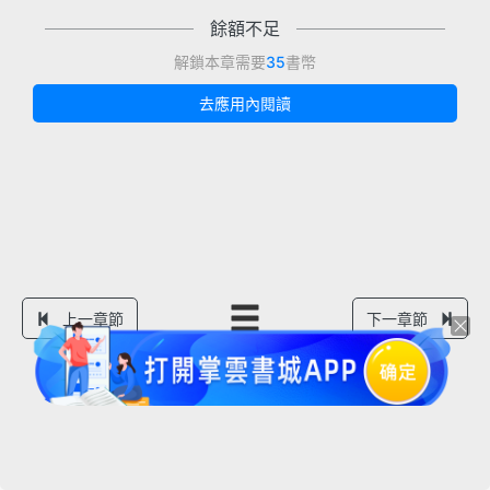
餘額不足
解鎖本章需要
35
書幣
去應用內閱讀
上一章節
下一章節