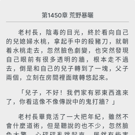
第1450章 荒野暴曬
老村長，陰毒的目光，終於看向自己
的兒媳婦水桃，拿起手中的殺豬刀，就朝
着水桃走去，忽然臉色劇變，也突然發現
自己眼前有很多透明的牆，根本走不過
去，倒是和自己的兒子轉到了一塊，父子
兩個，立刻在房間裡面瞎轉悠起來。
「兒子，不好！我們家有邪東西進來
了，你看這像不像傳說中的鬼打牆？」
老村長畢竟活了一大把年紀，雖然不
會什麼道術，但是聽說的也不少，忽然臉