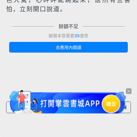
色大驚，心砰砰亂跳起來，居然有些害
怕，立刻開口說道。
餘額不足
解鎖本章需要
35
書幣
去應用內閱讀
上一章節
下一章節