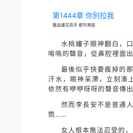
第1444章 你別拉我
醫品護花高手
都市異能
水桃嬸子眼神翻白，
嗚嗚的聲音，從鼻腔裡面
最後似乎快要瘋掉的
汗水，眼神呆滯，立刻湊
依然有咿咿呀呀的聲音傳
然而李長安不是普通
筒……
女人根本無法忍受的，