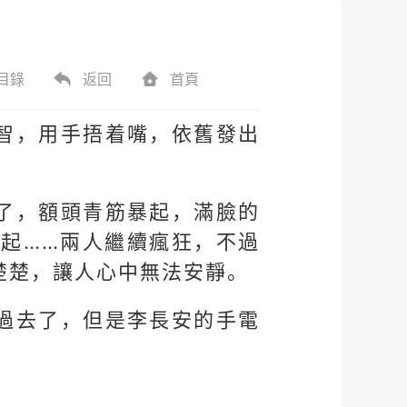
目錄
返回
首頁
智，用手捂着嘴，依舊發出
了，額頭青筋暴起，滿臉的
起……兩人繼續瘋狂，不過
楚楚，讓人心中無法安靜。
過去了，但是李長安的手電