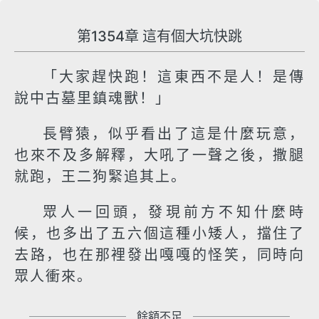
第1354章 這有個大坑快跳
「大家趕快跑！這東西不是人！是傳
說中古墓里鎮魂獸！」
長臂猿，似乎看出了這是什麼玩意，
也來不及多解釋，大吼了一聲之後，撒腿
就跑，王二狗緊追其上。
眾人一回頭，發現前方不知什麼時
候，也多出了五六個這種小矮人，擋住了
去路，也在那裡發出嘎嘎的怪笑，同時向
眾人衝來。
餘額不足