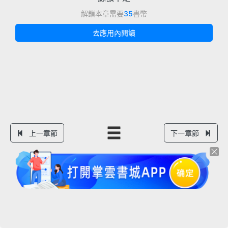
解鎖本章需要
35
書幣
去應用內閱讀
上一章節
下一章節