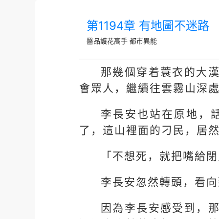
第1194章 有地圖不迷路
醫品護花高手
都市異能
那幾個穿着蓑衣的大
會眾人，繼續往雲霧山深
李長安也站在原地，
了，這山裡面的刁民，居
「不想死，就把嘴給閉
李長安忽然轉頭，看向
因為李長安感受到，