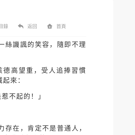
目錄
返回
首頁
一絲譏諷的笑容，隨即不理
該德高望重，受人追捧習慣
喊起來：
是惹不起的！」
力存在，肯定不是普通人，