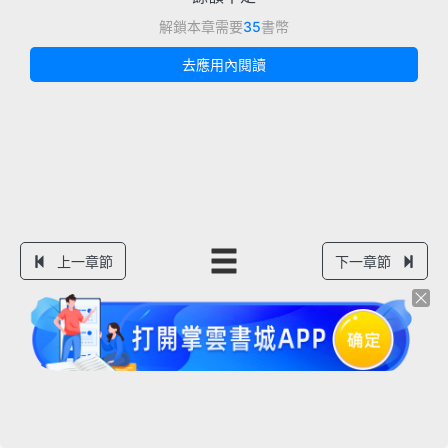
解鎖本章需要
35
書幣
去應用內閱讀
上一章節
下一章節