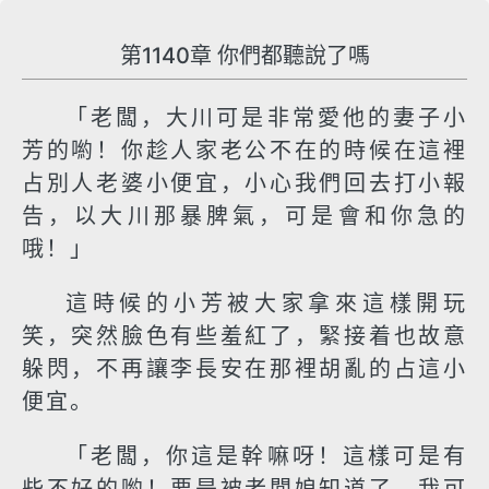
第1140章 你們都聽說了嗎
「老闆，大川可是非常愛他的妻子小
芳的喲！你趁人家老公不在的時候在這裡
占別人老婆小便宜，小心我們回去打小報
告，以大川那暴脾氣，可是會和你急的
哦！」
這時候的小芳被大家拿來這樣開玩
笑，突然臉色有些羞紅了，緊接着也故意
躲閃，不再讓李長安在那裡胡亂的占這小
便宜。
「老闆，你這是幹嘛呀！這樣可是有