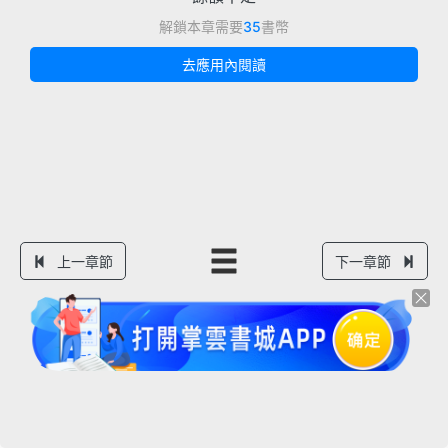
解鎖本章需要
35
書幣
去應用內閱讀
上一章節
下一章節