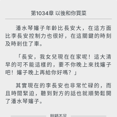
第1034章 以後和你買菜
潘水琴嬸子年齡比長安大，在這方面
比李長安控制力也很好，在這關鍵的時刻
及時剎住了車。
「長安，我女兒現在在家呢！這大清
早的可不能這樣的，要不你晚上來找嬸子
吧！嬸子晚上再給你好嗎？」
其實現在的李長安也非常忙碌的，而
且時間緊迫，聽到對方的話也就順勢鬆開
了潘水琴嬸子。
餘額不足