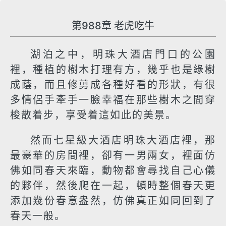
第988章 老虎吃牛
湖泊之中，明珠大酒店門口的公園
裡，種植的樹木打理有方，幾乎也是綠樹
成蔭，而且修剪成各種好看的形狀，有很
多情侶手牽手一臉幸福在那些樹木之間穿
梭散着步，享受着這如此的美景。
然而七星級大酒店明珠大酒店裡，那
最豪華的房間裡，卻有一男兩女，裡面仿
佛如同春天來臨，動物都會尋找自己心儀
的夥伴，然後爬在一起，頓時整個春天更
添加幾份春意盎然，仿佛真正如同回到了
春天一般。