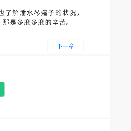
也了解潘水琴嬸子的狀況，
，那是多麼多麼的辛苦。
下一章