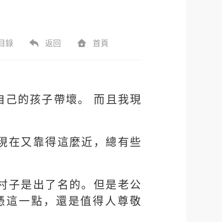
目錄
返回
首頁
自己的孩子帶壞。 而且我現
！
現在又靠得這麼近，總有些
村子是出了名的。但是老公
憑這一點，還是值得人尊敬