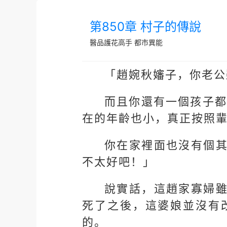
第850章 村子的傳說
醫品護花高手
都市異能
「趙婉秋嬸子，你老公
而且你還有一個孩子都
在的年齡也小，真正按照
你在家裡面也沒有個
不太好吧！」
說實話，這趙家寡婦
死了之後，這婆娘並沒有
的。