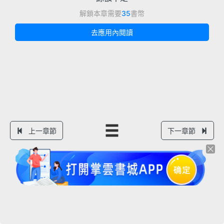
解鎖本章需要
35
書幣
去應用內閱讀
上一章節
下一章節