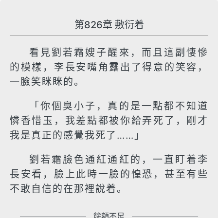
第826章 敷衍着
看見劉若霜嫂子醒來，而且這副悽慘
的模樣，李長安嘴角露出了得意的笑容，
一臉笑眯眯的。
「你個臭小子，真的是一點都不知道
憐香惜玉，我差點都被你給弄死了，剛才
我是真正的感覺我死了……」
劉若霜臉色通紅通紅的，一直盯着李
長安看，臉上此時一臉的惶恐，甚至有些
不敢自信的在那裡說着。
餘額不足