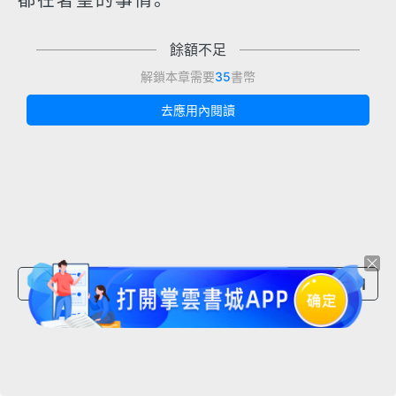
都在奢望的事情。
餘額不足
解鎖本章需要
35
書幣
去應用內閱讀
上一章節
下一章節