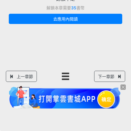
解鎖本章需要
35
書幣
去應用內閱讀
上一章節
下一章節