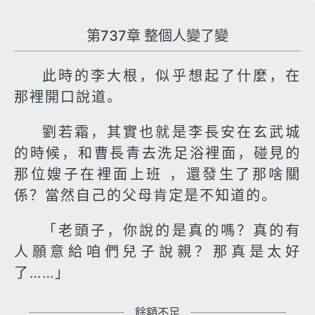
第737章 整個人變了變
此時的李大根，似乎想起了什麼，在
那裡開口說道。
劉若霜，其實也就是李長安在玄武城
的時候，和曹長青去洗足浴裡面，碰見的
那位嫂子在裡面上班 ，還發生了那啥關
係？當然自己的父母肯定是不知道的。
「老頭子，你說的是真的嗎？真的有
人願意給咱們兒子說親？那真是太好
了……」
餘額不足