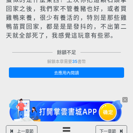
蛋似的是什麼東西？上次你把這顆石頭拿
回家之後，我們家不管養豬也好，或者買
雞鴨來養，很少有養活的，特別是那些雞
鴨苗買回家，都是是是發抖的，不出第二
天就全部死了，我感覺這玩意有些邪。
餘額不足
解鎖本章需要
35
書幣
去應用內閱讀
上一章節
下一章節