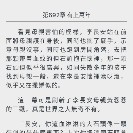
第692章 有上萬年
看見母親害怕的模樣，李長安站在前
面將母親護在身後，同時也擺了擺手，示
意母親沒事，同時也跑到房間角落，去把
那顆帶着血紋的但石頭抱在懷裡，那一顆
石頭但似乎很高興，如同失散多年的孩子
找到母親一般，還在李長安懷裡滾呀滾，
似乎又在撒嬌似的。
這一幕可是刷新了李長安母親黃蓉蓉
的三觀，真是世界之大無奇不有。
「長安，你這血淋淋的大石頭像一顆