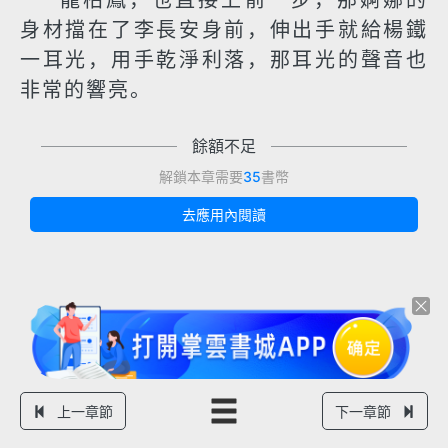
龍柏鳳，也直接上前一步，那婀娜的
身材擋在了李長安身前，伸出手就給楊鐵
一耳光，用手乾淨利落，那耳光的聲音也
非常的響亮。
餘額不足
解鎖本章需要
35
書幣
去應用內閱讀
上一章節
下一章節