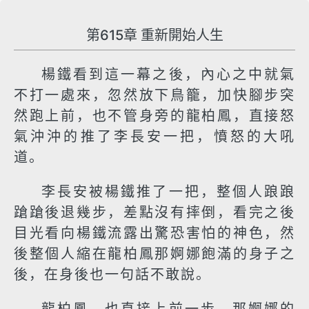
第615章 重新開始人生
楊鐵看到這一幕之後，內心之中就氣
不打一處來，忽然放下鳥籠，加快腳步突
然跑上前，也不管身旁的龍柏鳳，直接怒
氣沖沖的推了李長安一把，憤怒的大吼
道。
李長安被楊鐵推了一把，整個人踉踉
蹌蹌後退幾步，差點沒有摔倒，看完之後
目光看向楊鐵流露出驚恐害怕的神色，然
後整個人縮在龍柏鳳那婀娜飽滿的身子之
後，在身後也一句話不敢說。