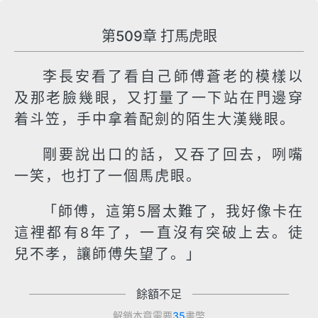
第509章 打馬虎眼
李長安看了看自己師傅蒼老的模樣以
及那老臉幾眼，又打量了一下站在門邊穿
着斗笠，手中拿着配劍的陌生大漢幾眼。
剛要說出口的話，又吞了回去，咧嘴
一笑，也打了一個馬虎眼。
「師傅，這第5層太難了，我好像卡在
這裡都有8年了，一直沒有突破上去。徒
兒不孝，讓師傅失望了。」
餘額不足
解鎖本章需要
35
書幣