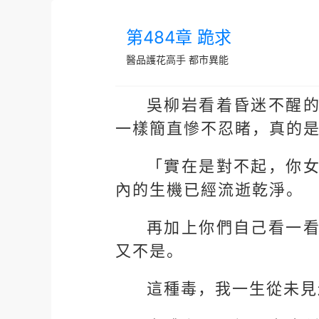
第484章 跪求
醫品護花高手
都市異能
吳柳岩看着昏迷不醒
一樣簡直慘不忍睹，真的
「實在是對不起，你
內的生機已經流逝乾淨。
再加上你們自己看一
又不是。
這種毒，我一生從未見