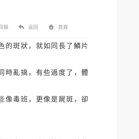
目錄
返回
首頁
色的斑狀，就如同長了鱗片
同時亂搞，有些過度了，體
些像毒班，更像是屍斑，卻