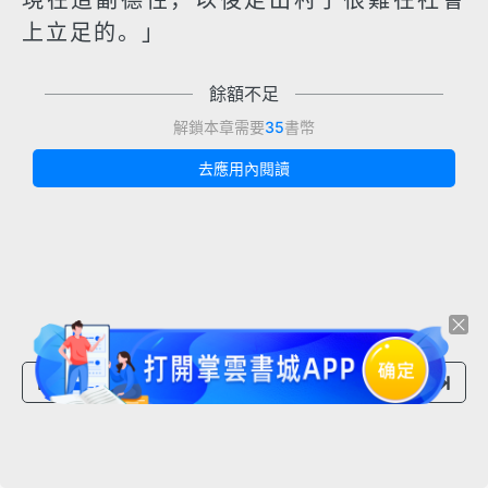
現在這副德性，以後走出村子很難在社會
上立足的。」
餘額不足
解鎖本章需要
35
書幣
去應用內閱讀
上一章節
下一章節