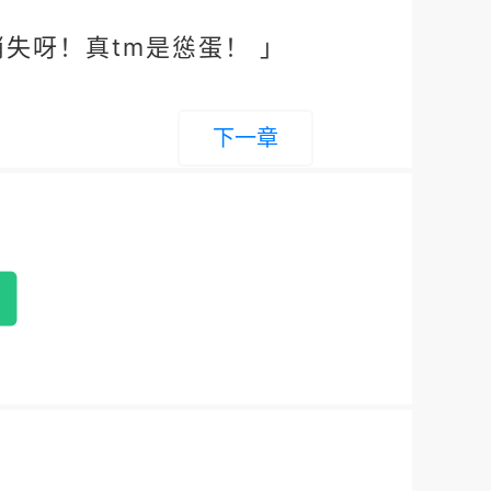
失呀！真tm是慫蛋！ 」
下一章