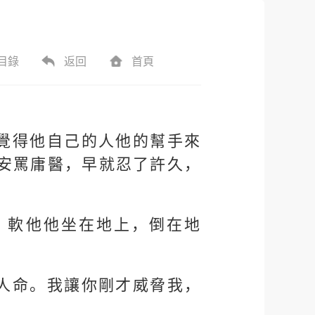
目錄
返回
首頁
覺得他自己的人他的幫手來
安罵庸醫，早就忍了許久，
，軟他他坐在地上，倒在地
人命。我讓你剛才威脅我，