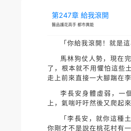
第247章 給我滾開
醫品護花高手
都市異能
「你給我滾開！就是這
馬林狗仗人勢，現在
了，根本就不用懼怕這些
走上前來直接一大腳踹在
李長安身體虛弱，一
上，氣喘吁吁然後又爬起
「李長安，就你這種
你剛才不是說在桃花村有