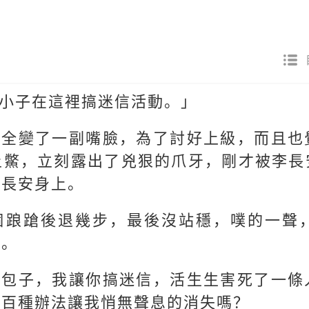
小子在這裡搞迷信活動。」
完全變了一副嘴臉，為了討好上級，而且也
土鱉，立刻露出了兇狠的爪牙，剛才被李長
李長安身上。
個踉蹌後退幾步，最後沒站穩，噗的一聲
來。
土包子，我讓你搞迷信，活生生害死了一條
一百種辦法讓我悄無聲息的消失嗎？