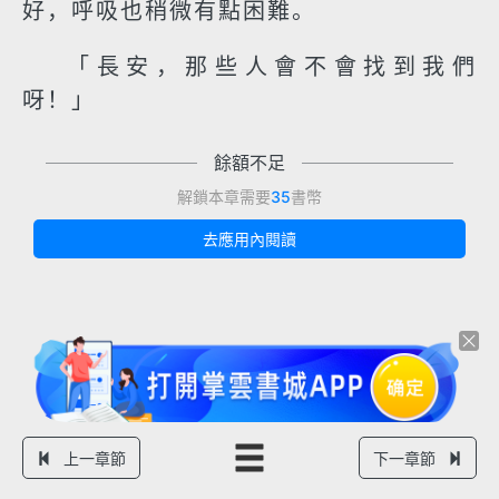
好，呼吸也稍微有點困難。
「長安，那些人會不會找到我們
呀！」
餘額不足
解鎖本章需要
35
書幣
去應用內閱讀
上一章節
下一章節