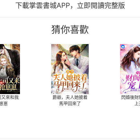
下載掌雲書城APP，立即閱讀完整版
猜你喜歡
司又來和我
爵爺，夫人她披着
閃婚後財
崽崽
馬甲回來了
上