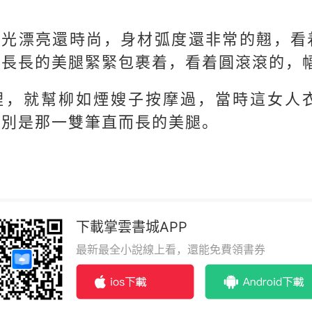
不光漂亮還時尚，身材弧度還非常的翹，看
條長長的美腿緊緊包裹着，看着圓滾滾的，
裡，就幫柳如煙嫂子按摩過，當時這女人
特別是那一雙筆直而長的美腿。
下載掌雲書城APP
最新最全小說線上看，還能免費領書券