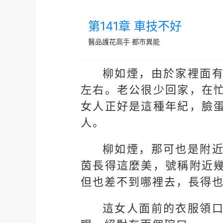
第141章 車技不好
醫品護花高手
都市異能
柳如煙，由於家裡面
左右。老公很少回家，在
女人正好是這種年紀，臉
人。
柳如煙，那可也是附
茵長得這麼美，號稱附近
但也差不到哪裡去，長得
這女人面前的衣服領