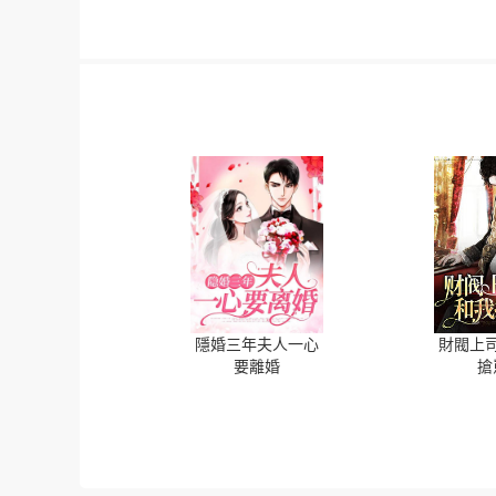
隱婚三年夫人一心
財閥上
要離婚
搶