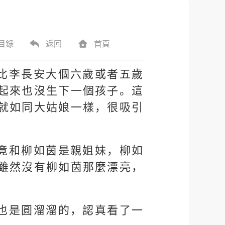
目錄
返回
首頁
比李長安大個六歲或者五歲
起來也沒生下一個孩子。這
就如同大姑娘一樣，很吸引
竟和柳如茵是親姐妹，柳如
雖然沒有柳如茵那麼漂亮，
也是圓溜溜的，認真看了一