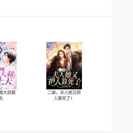
閥大叔寵
二爺，夫人她又把
天
人算死了！