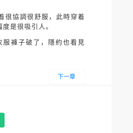
着很協調很舒服，此時穿着
幅度是很吸引人。
衣服褲子破了，隱約也看見
下一章