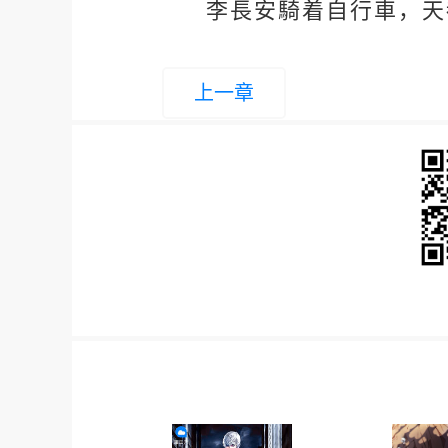
李長安騎着自行車，天
上一章