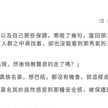
，以及自己那些保鏢，寒暄了幾句，當回頭
在人群之中尋找着，卻也沒能看到那秀氣的
出現，然後悄無聲息的走了嗎？」
貴族名豪，想巴結，都沒有機會，就這樣
天莫名其妙居然感受到那種安全感，被保護