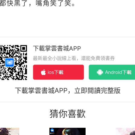
都快黑了，嘴角笑了笑。
下載掌雲書城APP
最新最全小說線上看，還能免費領書券
下載掌雲書城APP，立即閱讀完整版
猜你喜歡