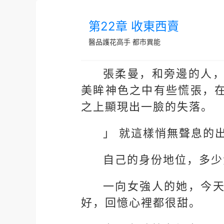
第22章 收東西賣
醫品護花高手
都市異能
張柔曼，和旁邊的人
美眸神色之中有些慌張，
之上顯現出一臉的失落。
」 就這樣悄無聲息的
自己的身份地位，多少
一向女強人的她，今
好，回憶心裡都很甜。