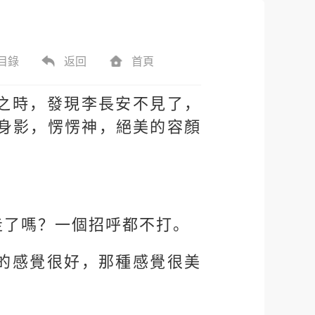
目錄
返回
首頁
之時，發現李長安不見了，
身影，愣愣神，絕美的容顏
走了嗎？一個招呼都不打。
的感覺很好，那種感覺很美