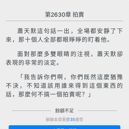
第2630章 拍賣
蕭天默這句話一出，全場都安靜了下
來，那十個人全部都眼睜睜的盯着他。
面對那麼多雙眼睛的注視，蕭天默卻
表現的非常的淡定。
「我告訴你們啊，你們既然這麼猶豫
不決，不知道該用誰來得到這個東西的
話，那麼何不搞一個拍賣呢？」
餘額不足
解鎖本章需要
35
書幣