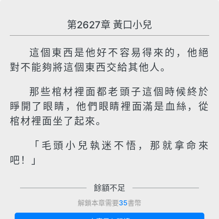
第2627章 黃口小兒
這個東西是他好不容易得來的，他絕
對不能夠將這個東西交給其他人。
那些棺材裡面都老頭子這個時候終於
睜開了眼睛，他們眼睛裡面滿是血絲，從
棺材裡面坐了起來。
「毛頭小兒執迷不悟，那就拿命來
吧！」
餘額不足
解鎖本章需要
35
書幣