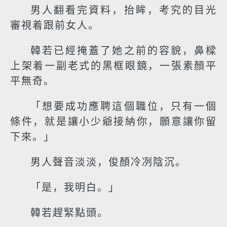
男人翻看完資料，抬眸，考究的目光
審視着跟前女人。
韓若已經掩蓋了她之前的容貌，鼻樑
上架着一副老式的黑框眼鏡，一張素顏平
平無奇。
「想要成功應聘這個職位，只有一個
條件，就是讓小少爺接納你，願意讓你留
下來。」
男人聲音淡淡，俊顏冷冽陰沉。
「是，我明白。」
韓若趕緊點頭。