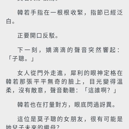
韓若手指在一根根收緊，指節已經泛
白。
正要開口反駁。
下一刻，嬌滴滴的聲音突然響起：
「子聰。」
女人從門外走進，犀利的眼神定格在
韓若那張平平無奇的臉上，目光變得溫
柔，沒有敵意，聲音動聽：「這誰啊？」
韓若也在打量對方，眼底閃過訝異。
這位是莫子聰的女朋友，很有可能是
她兒子未來的繼母？