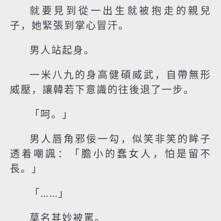
就要見到從一出生就被抱走的親兒
子，她緊張到掌心冒汗。
男人站起身。
一米八九的身高健碩威武，自帶無形
威壓，讓韓若下意識的往後退了一步。
「呵。」
男人唇角邪佞一勾，似笑非笑的眸子
透着嘲諷：「膽小的蠢女人，怕是留不
長。」
「……」
莫名其妙被罵。