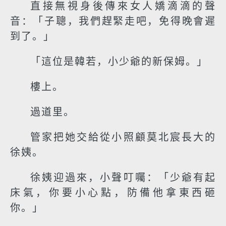
直接無視身後傳來女人嬌滴滴的聲
音：「子聰，我們趕緊走吧，免得晚會遲
到了。」
「這位是韓若，小少爺的新保姆。」
樓上。
過道里。
管家把她交給從小照顧莫北宸長大的
徐姨。
徐姨迎過來，小聲叮囑：「少爺有起
床氣，你要小心點，防備他拿東西砸
你。」