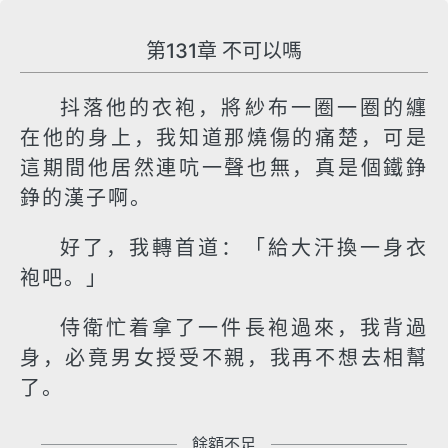
第131章 不可以嗎
抖落他的衣袍，將紗布一圈一圈的纏
在他的身上，我知道那燒傷的痛楚，可是
這期間他居然連吭一聲也無，真是個鐵錚
錚的漢子啊。
好了，我轉首道：「給大汗換一身衣
袍吧。」
侍衛忙着拿了一件長袍過來，我背過
身，必竟男女授受不親，我再不想去相幫
了。
餘額不足