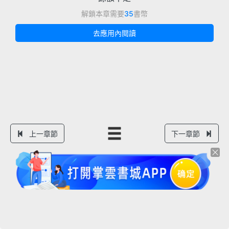
解鎖本章需要
35
書幣
去應用內閱讀
上一章節
下一章節