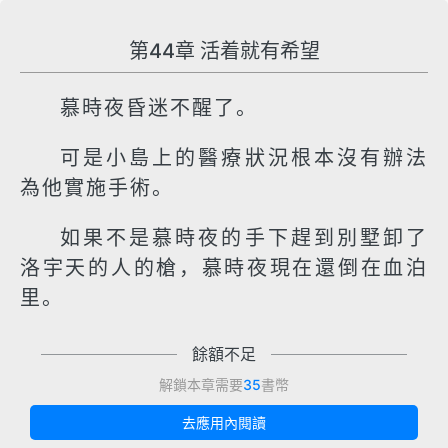
第44章 活着就有希望
慕時夜昏迷不醒了。
可是小島上的醫療狀況根本沒有辦法
為他實施手術。
如果不是慕時夜的手下趕到別墅卸了
洛宇天的人的槍，慕時夜現在還倒在血泊
里。
餘額不足
解鎖本章需要
35
書幣
去應用內閱讀