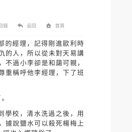
目錄
返回
首頁
部的經理，記得剛進歐利時
仇的人，所以從未對天易講
，不過小李卻是和藹可親，
尊重稱呼他李經理，下了班
了。
到學校，清水洗過之後，用
，據說鹽水可以殺死楊梅上