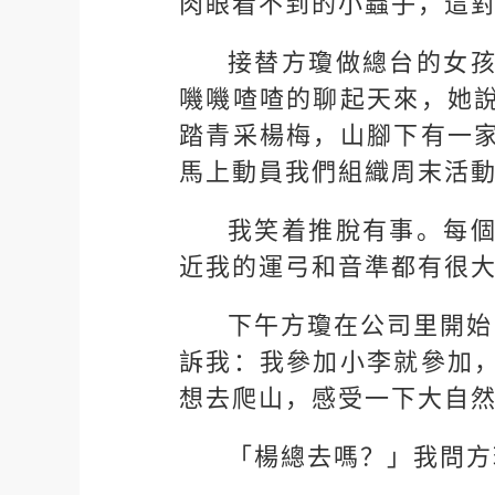
肉眼看不到的小蟲子，這
接替方瓊做總台的女
嘰嘰喳喳的聊起天來，她
踏青采楊梅，山腳下有一
馬上動員我們組織周末活
我笑着推脫有事。每
近我的運弓和音準都有很
下午方瓊在公司里開始
訴我：我參加小李就參加
想去爬山，感受一下大自
「楊總去嗎？」我問方