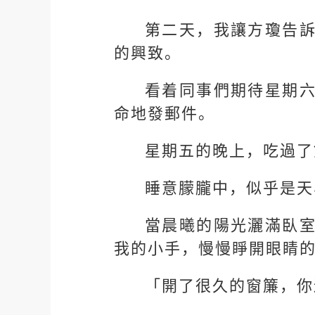
第二天，我讓方瓊告
的興致。
看着同事們期待星期
命地發郵件。
星期五的晚上，吃過了
睡意朦朧中，似乎是天
當晨曦的陽光灑滿臥
我的小手，慢慢睜開眼睛
「開了很久的窗簾，你