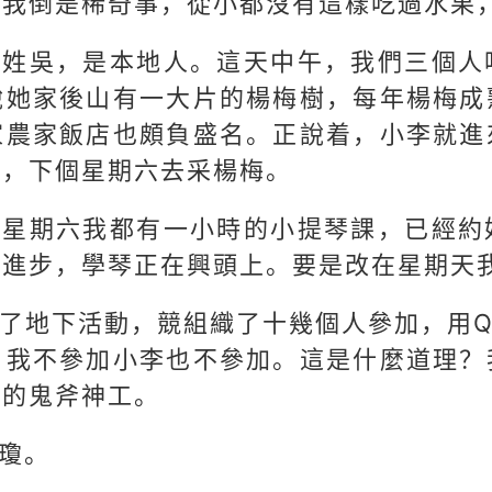
對我倒是稀奇事，從小都沒有這樣吃過水果
孩姓吳，是本地人。這天中午，我們三個人
說她家後山有一大片的楊梅樹，每年楊梅成
家農家飯店也頗負盛名。正說着，小李就進
動，下個星期六去采楊梅。
個星期六我都有一小時的小提琴課，已經約
大進步，學琴正在興頭上。要是改在星期天
了地下活動，競組織了十幾個人參加，用
，我不參加小李也不參加。這是什麼道理？
然的鬼斧神工。
瓊。