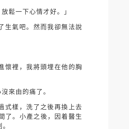
，放鬆一下心情才好。」
了生氣吧。然而我卻無法說
進懷裡，我將頭埋在他的胸
心沒來由的痛了。
過式樣，洗了之後再換上去
間了。小產之後，因着醫生
刺。