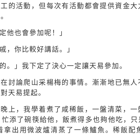
員工的活動，但每次有活動都會提供資金大
」。
定他也會參加呢！」
戚，你比較好講話。」
的。」我下定了決心一定讓天易參加。
都在討論爬山采楊梅的事情。漸漸地已無人
曾對天易提起。
天晚上，我學着煮了咸稀飯，一盤清菜，一
，忙添了碗筷給他，飯煮得多也夠他吃，只
着拿出用微波爐清蒸了一條鱸魚。稀飯配