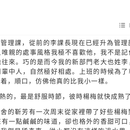
是管理課，從前的李課長現在已經升為管理
人唯親的處事風格我極不喜歡他，我不是記
他往來。巧的是而今我的新部門老大也姓李
同輩中人，自然極好相處。上班的時候為了
叫着，順口，仿佛他真的比我小一樣。
熱的，最是舒服時節，彼時楊梅就快成熟
宿舍的靳芳有一次周末從家裡帶了好些楊梅
來有一點鹹鹹的味道，卻也格外的香甜可口