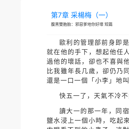
第7章 采楊梅（一）
腹黑雙胞胎：邪惡爹地你好壞
短篇
歐利的管理部前身即
就在他的手下，想起他任
過他的壞話，卻也不喜與
比我雖年長几歲，卻仍乃
還是一口一個「小李」地
快五一了，天氣不冷不
讀大一的那一年，同
鹽水浸上一個小時，吃起