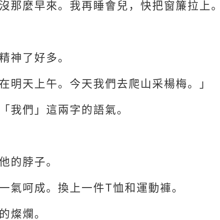
沒那麼早來。我再睡會兒，快把窗簾拉上
精神了好多。
在明天上午。今天我們去爬山采楊梅。」
「我們」這兩字的語氣。
他的脖子。
一氣呵成。換上一件T恤和運動褲。
的燦爛。