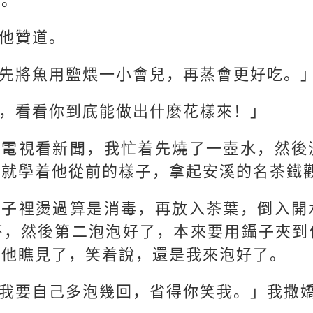
了。
他贊道。
先將魚用鹽煨一小會兒，再蒸會更好吃。
，看看你到底能做出什麼花樣來！」
開電視看新聞，我忙着先燒了一壺水，然後
，就學着他從前的樣子，拿起安溪的名茶鐵
杯子裡燙過算是消毒，再放入茶葉，倒入開
杯，然後第二泡泡好了，本來要用鑷子夾到
，他瞧見了，笑着說，還是我來泡好了。
我要自己多泡幾回，省得你笑我。」我撒