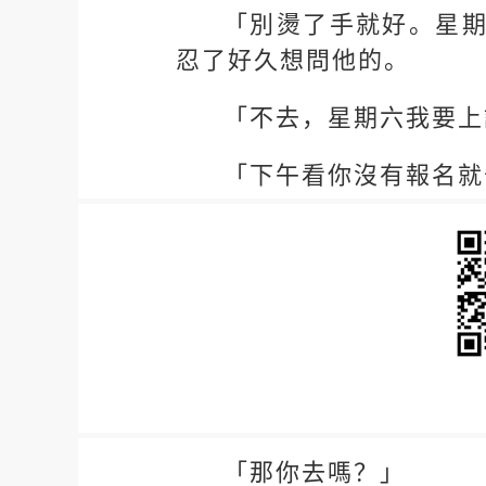
「別燙了手就好。星
忍了好久想問他的。
「不去，星期六我要上
「下午看你沒有報名就
「那你去嗎？」