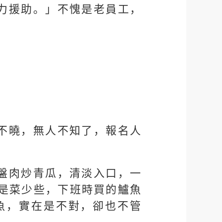
力援助。」不愧是老員工，
不曉，無人不知了，報名人
盤肉炒青瓜，清淡入口，一
是菜少些，下班時買的鱸魚
魚，實在是不對，卻也不管