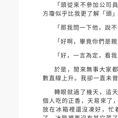
「頭從來不參加公司
方瓊似乎比我更了解「頭
「那我問一下他，說不
「好啊，畢竟你們是親
「好，一言為定，看我
於是，閒來無事大家
數直線上升。我卻一直未
轉眼就過了幾天，這
個人吃的正香，天易來了
放在冰箱裡還沒凍好，忙