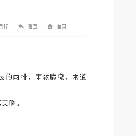
目錄
返回
首頁
長的兩排，雨霧朦朧，兩道
真美啊。