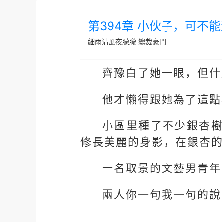
第394章 小伙子，可不
細雨清風夜朦朧
總裁豪門
齊豫白了她一眼，但什
他才懶得跟她為了這點
小區里種了不少銀杏
修長美麗的身影，在銀杏
一名取景的文藝男青年
兩人你一句我一句的說