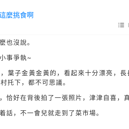
能這麼挑食啊
麼也沒說。
小事爭執~
樹，葉子金黃金黃的，看起來十分漂亮，長
的村托下，都不可思議。
，恰好在背後拍了一張照片，津津自喜，
着話，不一會兒就走到了菜市場。