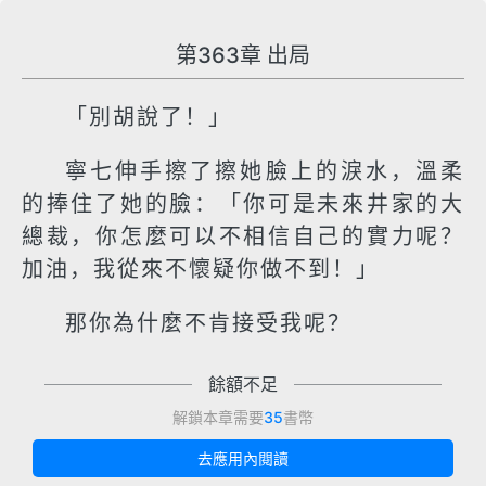
第363章 出局
「別胡說了！」
寧七伸手擦了擦她臉上的淚水，溫柔
的捧住了她的臉：「你可是未來井家的大
總裁，你怎麼可以不相信自己的實力呢？
加油，我從來不懷疑你做不到！」
那你為什麼不肯接受我呢？
餘額不足
解鎖本章需要
35
書幣
去應用內閱讀