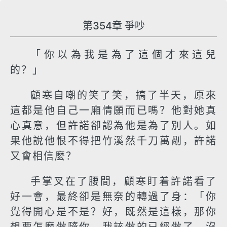
第354章 爭吵
「你以為我是為了這個才來這兒
的？」
顧寒自嘲的笑了笑，搞了半天，原來
這都是他自己一廂情願而已嗎？他對她真
心真意，但許諾卻認為他是為了別人。如
果他說他恨不得把竹溪然千刀萬剮，許諾
又會相信麼？
手掌叉在了腰間，顧寒盯着許諾看了
好一會，最終卻是無奈的轉過了身：「你
覺得開心是不是？好，既然是這樣，那你