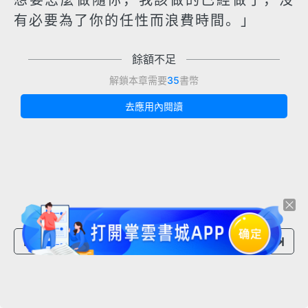
想要怎麼做隨你，我該做的已經做了，沒
有必要為了你的任性而浪費時間。」
餘額不足
解鎖本章需要
35
書幣
去應用內閱讀
上一章節
下一章節