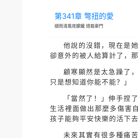
第341章 彆扭的愛
細雨清風夜朦朧
總裁豪門
他說的沒錯，現在是
卻意外的被人給算計了，
顧寒顯然是太急躁了
只是想知道你能不能？」
「當然了！」伸手捏
生活裡面做出那麼多傷害
孩子能夠平安快樂的活下
未來其實有很多種痛