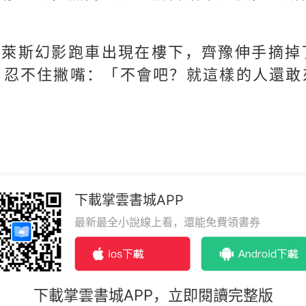
斯萊斯幻影跑車出現在樓下，齊豫伸手摘掉
，忍不住撇嘴：「不會吧？就這樣的人還敢
下載掌雲書城APP
最新最全小說線上看，還能免費領書券
下載掌雲書城APP，立即閱讀完整版