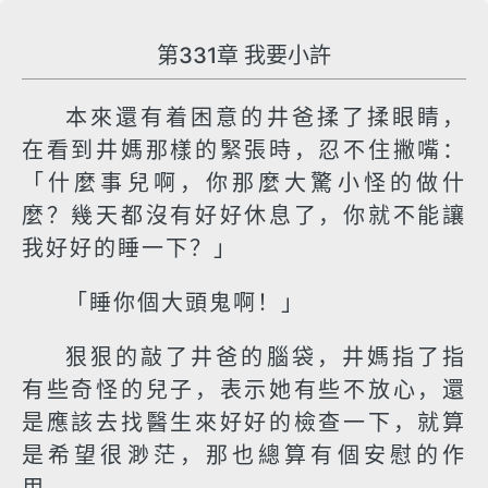
第331章 我要小許
本來還有着困意的井爸揉了揉眼睛，
在看到井媽那樣的緊張時，忍不住撇嘴：
「什麼事兒啊，你那麼大驚小怪的做什
麼？幾天都沒有好好休息了，你就不能讓
我好好的睡一下？」
「睡你個大頭鬼啊！」
狠狠的敲了井爸的腦袋，井媽指了指
有些奇怪的兒子，表示她有些不放心，還
是應該去找醫生來好好的檢查一下，就算
是希望很渺茫，那也總算有個安慰的作