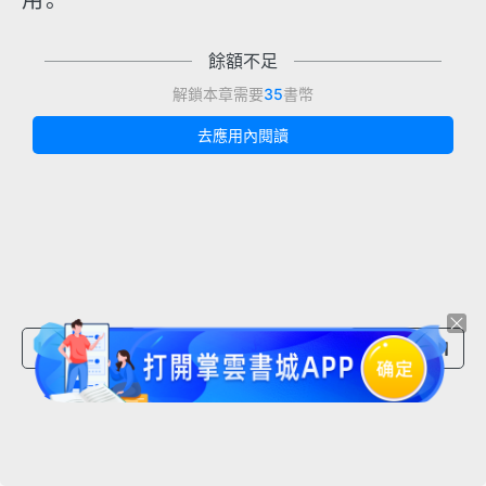
用。
餘額不足
解鎖本章需要
35
書幣
去應用內閱讀
上一章節
下一章節