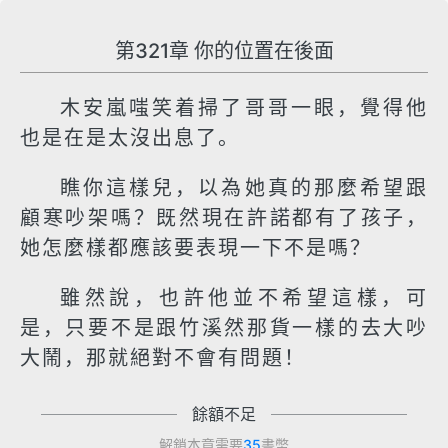
第321章 你的位置在後面
木安嵐嗤笑着掃了哥哥一眼，覺得他
也是在是太沒出息了。
瞧你這樣兒，以為她真的那麼希望跟
顧寒吵架嗎？既然現在許諾都有了孩子，
她怎麼樣都應該要表現一下不是嗎？
雖然說，也許他並不希望這樣，可
是，只要不是跟竹溪然那貨一樣的去大吵
大鬧，那就絕對不會有問題！
餘額不足
解鎖本章需要
35
書幣