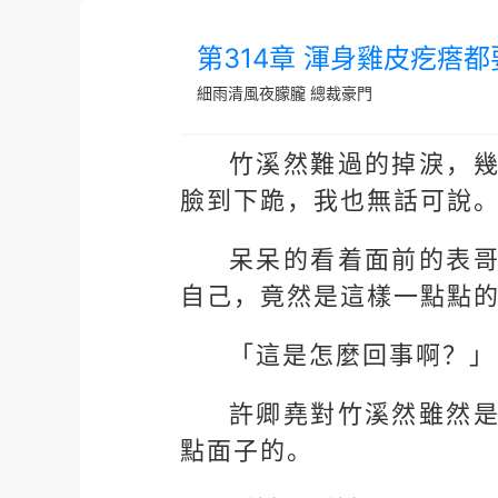
第314章 渾身雞皮疙瘩
細雨清風夜朦朧
總裁豪門
竹溪然難過的掉淚，
臉到下跪，我也無話可說
呆呆的看着面前的表
自己，竟然是這樣一點點
「這是怎麼回事啊？」
許卿堯對竹溪然雖然
點面子的。