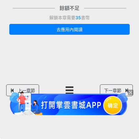
餘額不足
解鎖本章需要
35
書幣
去應用內閱讀
上一章節
下一章節