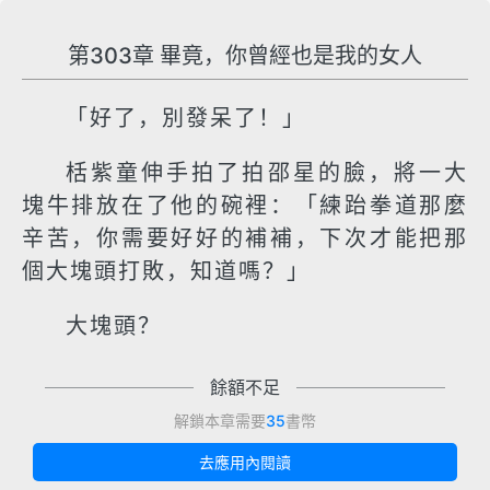
第303章 畢竟，你曾經也是我的女人
「好了，別發呆了！」
栝紫童伸手拍了拍邵星的臉，將一大
塊牛排放在了他的碗裡：「練跆拳道那麼
辛苦，你需要好好的補補，下次才能把那
個大塊頭打敗，知道嗎？」
大塊頭？
餘額不足
解鎖本章需要
35
書幣
去應用內閱讀