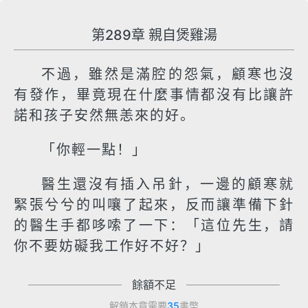
第289章 親自煲雞湯
不過，雖然是滿腔的怨氣，顧寒也沒
有發作，畢竟現在什麼事情都沒有比讓許
諾和孩子安然無恙來的好。
「你輕一點！」
醫生還沒有插入吊針，一邊的顧寒就
緊張兮兮的叫嚷了起來，反而讓準備下針
的醫生手都哆嗦了一下：「這位先生，請
你不要妨礙我工作好不好？」
餘額不足
解鎖本章需要
35
書幣