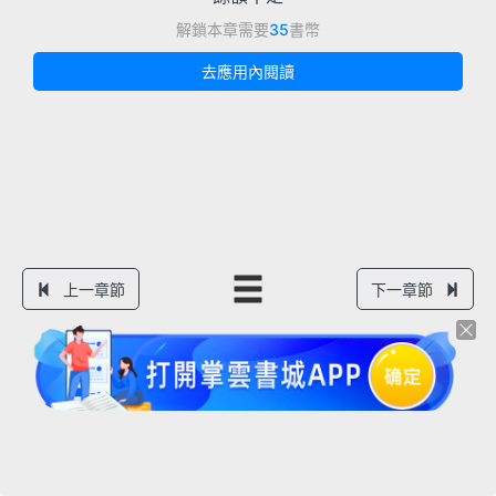
解鎖本章需要
35
書幣
去應用內閱讀
上一章節
下一章節