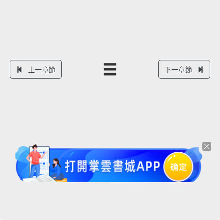
上一章節
下一章節