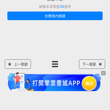
解鎖本章需要
35
書幣
去應用內閱讀
上一章節
下一章節