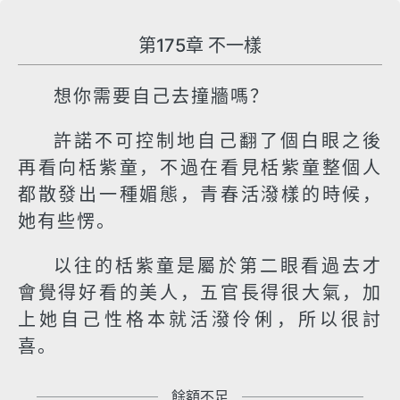
第175章 不一樣
想你需要自己去撞牆嗎？
許諾不可控制地自己翻了個白眼之後
再看向栝紫童，不過在看見栝紫童整個人
都散發出一種媚態，青春活潑樣的時候，
她有些愣。
以往的栝紫童是屬於第二眼看過去才
會覺得好看的美人，五官長得很大氣，加
上她自己性格本就活潑伶俐，所以很討
喜。
餘額不足