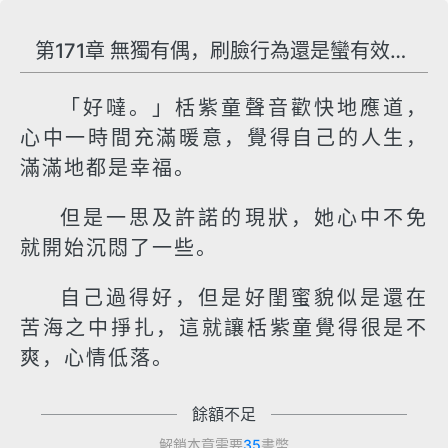
第171章 無獨有偶，刷臉行為還是蠻有效的嘛
「好噠。」栝紫童聲音歡快地應道，
心中一時間充滿暖意，覺得自己的人生，
滿滿地都是幸福。
但是一思及許諾的現狀，她心中不免
就開始沉悶了一些。
自己過得好，但是好閨蜜貌似是還在
苦海之中掙扎，這就讓栝紫童覺得很是不
爽，心情低落。
餘額不足
解鎖本章需要
35
書幣